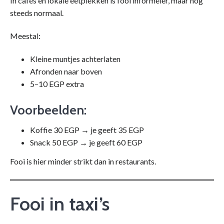
In cafés en lokale eetplekken is fooi informeler, maar nog
steeds normaal.
Meestal:
Kleine muntjes achterlaten
Afronden naar boven
5–10 EGP extra
Voorbeelden:
Koffie 30 EGP → je geeft 35 EGP
Snack 50 EGP → je geeft 60 EGP
Fooi is hier minder strikt dan in restaurants.
Fooi in taxi’s