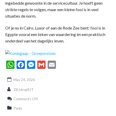
ingebedde gewoonte in de servicecultuur. Je hoeft geen
strikte regels te volgen, maar een kleine fooi is in veel
situaties de norm.
Of je nu in Caïro, Luxor of aan de Rode Zee bent: fooi is in
Egypte vooral een teken van waardering én een praktisch
onderdeel van het dagelijks leven.
WhatsApp
Facebook
Messenger
Gmail
Email
May 24, 2026
ZBJvksgRJT
on
Comments Off
Fooien
geven
Parijs
in
Egypte: