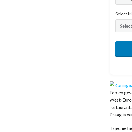
Select M
Fooien geve
West-Europa
restaurants
Praag is ee
Tsjechië he