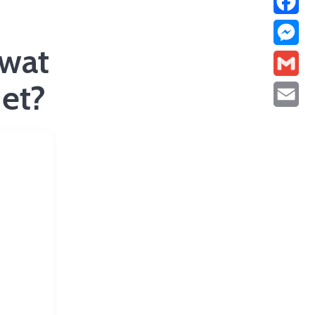
Facebo
 wat
Messen
het?
Gmail
Email