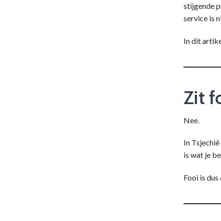
stijgende pr
service is 
In dit artik
Zit f
Nee.
In Tsjechië
is wat je b
Fooi is dus