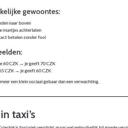
kelijke gewoontes:
nden naar boven
e muntjes achterlaten
act betalen zonder fooi
eelden:
ie 60 CZK → je geeft 70 CZK
 55 CZK → je geeft 60 CZK
r meer een klein sociaal gebaar dan een verwachting.
in taxi’s
 Tsjechië is fooi niet verplicht, maar wel gebruikelijk bij goede servi