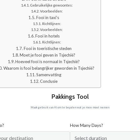
Gebruikelijke gewoontes:
Voorbeelden:
Fooi in taxi’s
Richtlijnen:
Voorbeelden:
Fooi in hotels
Richtlijnen:
Fooi in toeristische steden
Moet je fooi geven in Tsjechië?
Hoeveel fooi is normaal in Tsjechië?
Waarom is fooi belangrijker geworden in Tsjechië?
Samenvatting
Conclusie
Pakkings Tool
Maak gebruik van AI om te bepalen wat je mee moet nemen
o?
How Many Days?