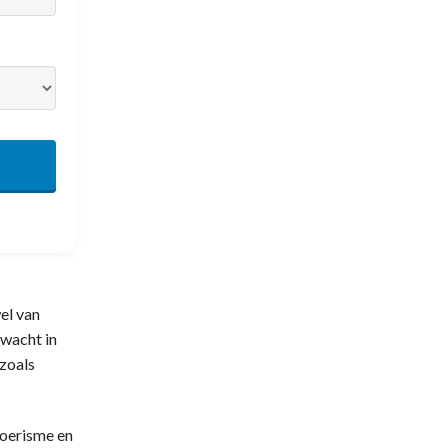
wel van
rwacht in
 zoals
toerisme en