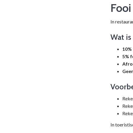
Fooi
In restaura
Wat is
10% 
5% f
Afro
Geen
Voorb
Reke
Reke
Reke
In toerist