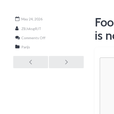
Foo
May 24, 2026
ZBJvksgRJT
is 
on
Comments Off
Fooien
geven
Parijs
in
Tsjechië:
Post
wat
is
normaal
en
navigation
hoe
werkt
het?