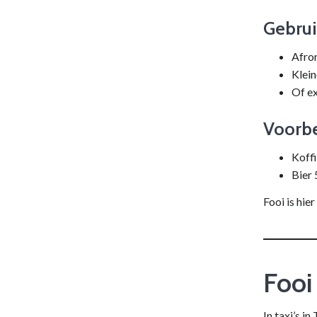
Gebrui
Afro
Klein
Of ex
Voorb
Koff
Bier
Fooi is hie
Fooi 
In taxi’s in