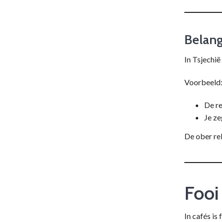
Belangr
In Tsjechië
Voorbeeld
De r
Je ze
De ober rek
Fooi
In cafés is