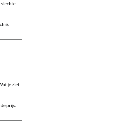
j slechte
chië.
Wat je ziet
de prijs.