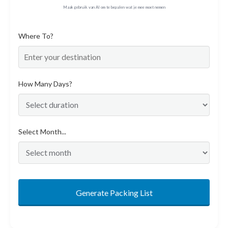
Maak gebruik van AI om te bepalen wat je mee moet nemen
Where To?
How Many Days?
Select Month...
Generate Packing List