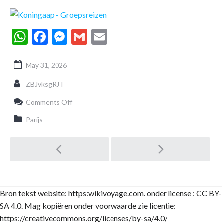
WhatsApp
Facebook
Messenger
Gmail
Email
May 31, 2026
ZBJvksgRJT
on
Comments Off
Fooien
in
Parijs
Cambodja:
Wat
Post
is
gebruikelijk
voor
reizigers?
navigation
Bron tekst website: https:wikivoyage.com. onder license : CC BY-
SA 4.0. Mag kopiëren onder voorwaarde zie licentie:
https://creativecommons.org/licenses/by-sa/4.0/