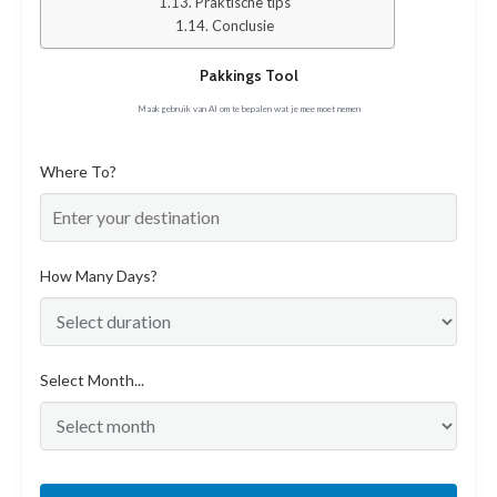
Praktische tips
Conclusie
Pakkings Tool
Maak gebruik van AI om te bepalen wat je mee moet nemen
Where To?
How Many Days?
Select Month...