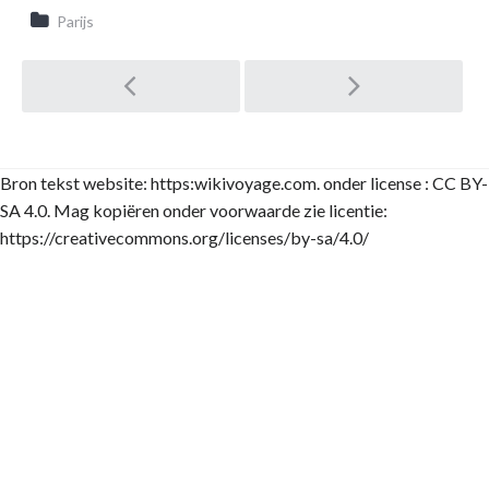
Regels
Parijs
in
Costa
Post
Rica:
Sociale
Gewoonten,
Tradities
navigation
en
Culturele
Bron tekst website: https:wikivoyage.com. onder license : CC BY-
Normen
SA 4.0. Mag kopiëren onder voorwaarde zie licentie:
https://creativecommons.org/licenses/by-sa/4.0/