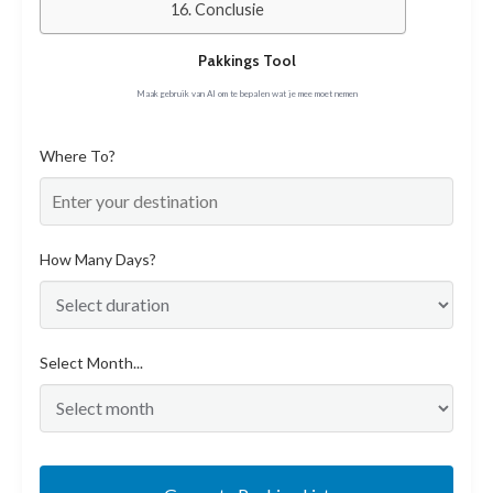
Conclusie
Pakkings Tool
Maak gebruik van AI om te bepalen wat je mee moet nemen
Where To?
How Many Days?
Select Month...