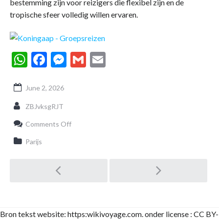
bestemming zijn voor reizigers die flexibel zijn en de
tropische sfeer volledig willen ervaren.
WhatsApp
Facebook
Messenger
Gmail
Email
June 2, 2026
ZBJvksgRJT
on
Comments Off
Beste
reistijd
Parijs
naar
Panama:
Post
een
complete
gids
per
navigation
seizoen
en
Bron tekst website: https:wikivoyage.com. onder license : CC BY-
regio