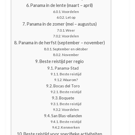
Panama in de lente (maart – april)
Voordelen
Let op
Panama in de zomer (mei – augustus)
Weer
Voordelen
Panama in de herfst (september – november)
September en oktober
November
Beste reistijd per regio
Panama-Stad
Beste reistijd
Waarom?
Bocas del Toro
Beste reistijd
Boquete
Beste reistijd
Voordelen
San Blas-eilanden
Beste reistijd
Kenmerken
Beste reistijd voor specifieke activiteiten