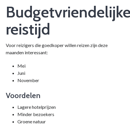
Budgetvriendelijk
reistijd
Voor reizigers die goedkoper willen reizen zijn deze
maanden interessant:
Mei
Juni
November
Voordelen
Lagere hotelprijzen
Minder bezoekers
Groene natuur