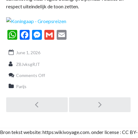
respect uiteindelijk de toon zetten.
WhatsApp
Facebook
Messenger
Gmail
Email
June 1, 2026
ZBJvksgRJT
on
Comments Off
Ongeschreven
Regels
Parijs
in
Frans-
Post
Guyana:
Sociale
Gewoonten,
Cultuur
navigation
en
Dagelijkse
Bron tekst website: https:wikivoyage.com. onder license : CC BY-
Etiquette