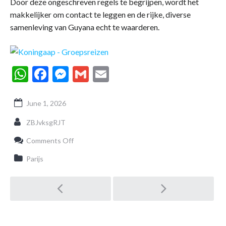
Door deze ongeschreven regels te begrijpen, wordt het
makkelijker om contact te leggen en de rijke, diverse
samenleving van Guyana echt te waarderen.
WhatsApp
Facebook
Messenger
Gmail
Email
June 1, 2026
ZBJvksgRJT
on
Comments Off
Ongeschreven
Regels
Parijs
in
Guyana:
Post
Sociale
Gewoonten,
Cultuur
en
navigation
Dagelijkse
Etiquette