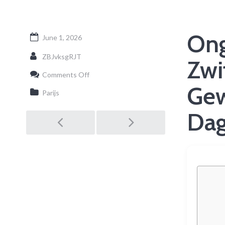
Ong
June 1, 2026
ZBJvksgRJT
Zwi
on
Comments Off
Ongeschreven
Gew
Regels
Parijs
in
Zwitserland:
Dag
Post
Sociale
Gewoonten,
Cultuur
en
navigation
Dagelijkse
Etiquette