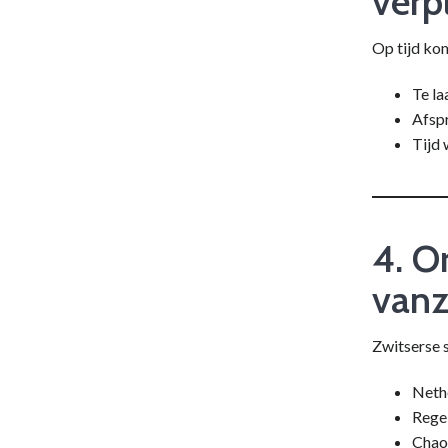
verp
Op tijd kom
Te la
Afsp
Tijd 
4. O
vanz
Zwitserse 
Nethe
Rege
Chao