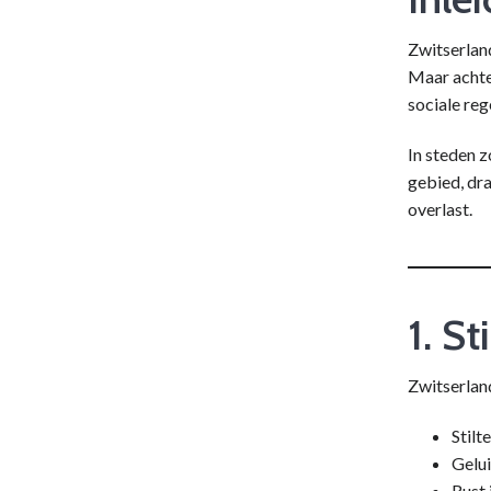
Zwitserland
Maar achte
sociale reg
In steden z
gebied, dra
overlast.
1. St
Zwitserlan
Stilt
Gelui
Rust 