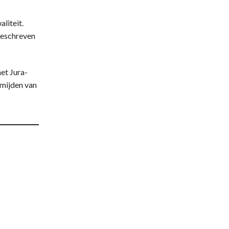
liteit.
geschreven
het Jura-
rmijden van