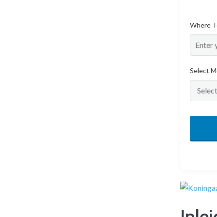
Where T
Select M
Inle