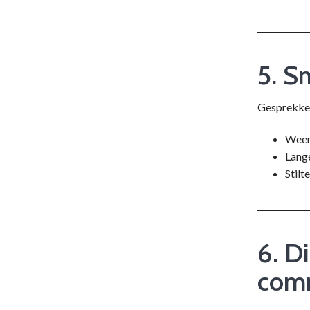
5. S
Gesprekken
Weer 
Lang
Stilt
6. D
com