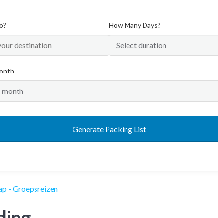
o?
How Many Days?
onth...
Generate Packing List
iding