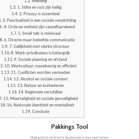
Inleiding
1. Stilte en rust zijn heilig
2. Privacy is essentieel
3. Punctualiteit is een sociale verplichting
4. Orde en netheid zijn vanzelfsprekend
5. Small talk is minimaal
6. Directe maar beleefde communicatie
7. Gelijkheid met sterke structuur
8. Werk-privébalans is belangrijk
9. Sociale planning en afstand
10. Werkcultuur: nauwkeurig en efficiënt
11. Conflicten worden vermeden
12. Alcohol en sociale context
13. Natuur en buitenleven
14. Regionale verschillen
15. Meertaligheid en sociale gevoeligheid
16. Nationale identiteit en mentaliteit
Conclusie
Pakkings Tool
Maak gebruik van AI om te bepalen wat je mee moet nemen