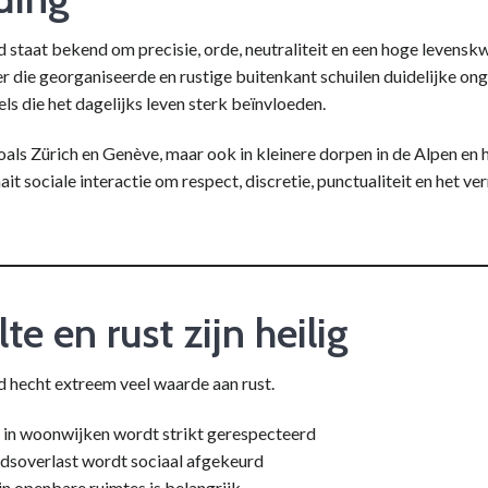
 staat bekend om precisie, orde, neutraliteit en een hoge levenskwa
r die georganiseerde en rustige buitenkant schuilen duidelijke on
els die het dagelijks leven sterk beïnvloeden.
oals Zürich en Genève, maar ook in kleinere dorpen in de Alpen en 
ait sociale interactie om respect, discretie, punctualiteit en het ve
ilte en rust zijn heilig
d hecht extreem veel waarde aan rust.
e in woonwijken wordt strikt gerespecteerd
dsoverlast wordt sociaal afgekeurd
in openbare ruimtes is belangrijk