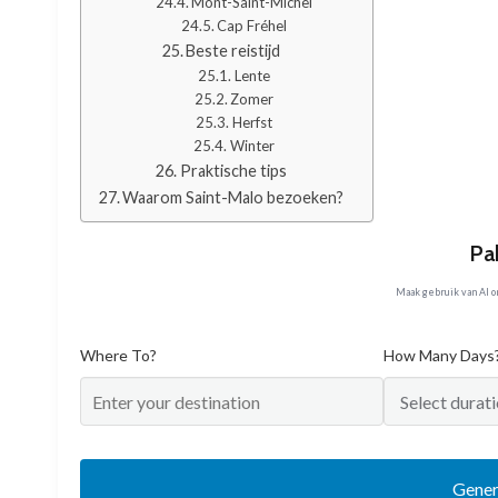
Mont-Saint-Michel
Cap Fréhel
Beste reistijd
Lente
Zomer
Herfst
Winter
Praktische tips
Waarom Saint-Malo bezoeken?
Pa
Maak gebruik van AI 
Where To?
How Many Days
Gener