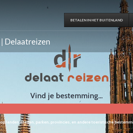
BETALEN IN HET BUITENLAND
 | Delaatreizen
Vind je bestemming...
op landen, steden, parken, provincies, en andere toeristische bestemm