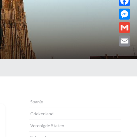
Facebo
Messen
Gmail
Email
Spanje
Griekenland
Verenigde Staten