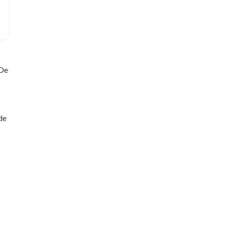
 De
de