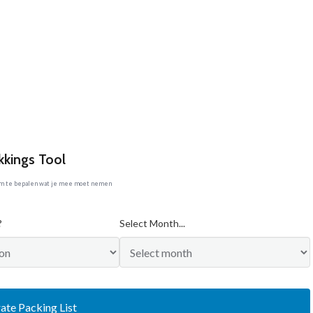
kkings Tool
om te bepalen wat je mee moet nemen
?
Select Month...
ate Packing List