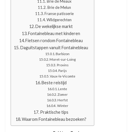
Brie de Meaux
Brie de Melun
Franse patisserie
Wildgerechten
De wekelijkse markt
Fontainebleau met kinderen
Fietsen rondom Fontainebleau
Daguitstappen vanuit Fontainebleau
Barbizon
Moret-sur-Loing
Provins
Parijs
Vaux-le-Vicomte
Beste reistijd
Lente
Zomer
Herfst
Winter
Praktische tips
Waarom Fontainebleau bezoeken?