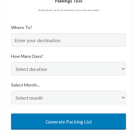
Pakkings Tool
Maak gebruik van AI om te bepalen wat je mee moet nemen
Where To?
How Many Days?
Select Month...
Generate Packing List